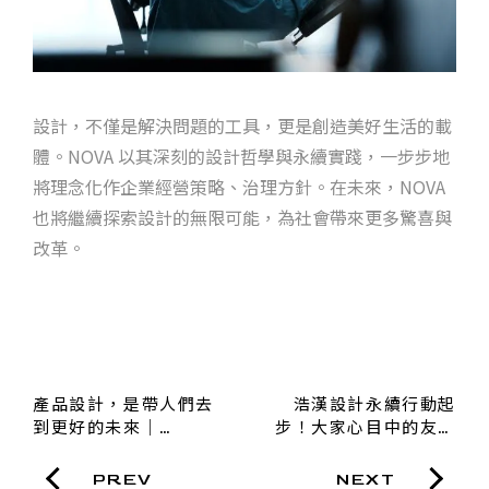
設計，不僅是解決問題的工具，更是創造美好生活的載
體。NOVA 以其深刻的設計哲學與永續實踐，一步步地
將理念化作企業經營策略、治理方針。在未來，NOVA
也將繼續探索設計的無限可能，為社會帶來更多驚喜與
改革。
產品設計，是帶人們去
浩漢設計永續行動起
到更好的未來｜
步！大家心目中的友善
FFFILO主理人傅及奕
職場是？
Lily新世代設計思維
PREV
NEXT