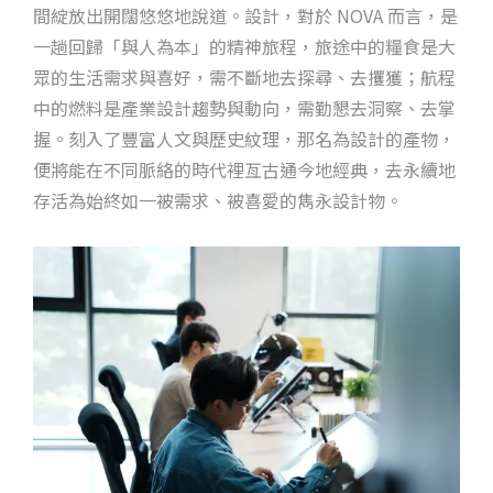
間綻放出開闊悠悠地說道。設計，對於 NOVA 而言，是
一趟回歸「與人為本」的精神旅程，旅途中的糧食是大
眾的生活需求與喜好，需不斷地去探尋、去攫獲；航程
中的燃料是產業設計趨勢與動向，需勤懇去洞察、去掌
握。刻入了豐富人文與歷史紋理，那名為設計的產物，
便將能在不同脈絡的時代裡亙古通今地經典，去永續地
存活為始終如一被需求、被喜愛的雋永設計物。