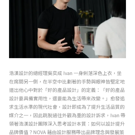
浩漢設計的總經理吳奕成 Ivan 一身俐落深色上衣，坐
在席間另一側，在半空中比劃著的手勢與眼神皆堅定地
道出他心中對於「好的產品設計」的定義：「好的產品
設計要具備實用性，還要能為生活帶來改變。」愈發追
求生活水準的現代社會，設計即成為了提升生活品質的
媒介之一，因此跳脫過往外觀為重的設計訴求，Ivan 帶
領著浩漢設計團隊深入思考設計本質：如何以設計提升
品牌價值？NOVA 藉由設計服務帶出品牌理念與發展策