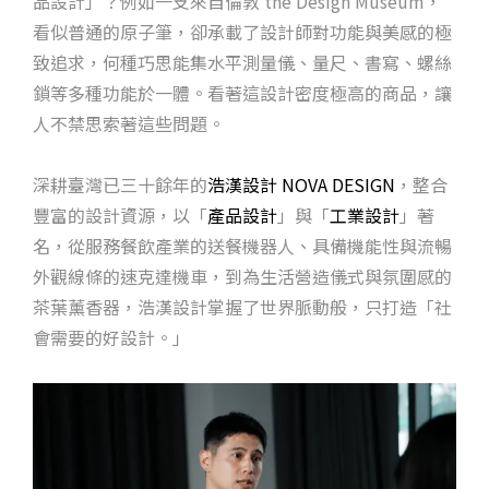
品設計」？例如一支來自倫敦 the Design Museum，
看似普通的原子筆，卻承載了設計師對功能與美感的極
致追求，何種巧思能集水平測量儀、量尺、書寫、螺絲
鎖等多種功能於一體。看著這設計密度極高的商品，讓
人不禁思索著這些問題。
深耕臺灣已三十餘年的
浩漢設計 NOVA DESIGN
，整合
豐富的設計資源，以「
產品設計
」與「
工業設計
」著
名，從服務餐飲產業的送餐機器人、具備機能性與流暢
外觀線條的速克達機車，到為生活營造儀式與氛圍感的
茶葉薰香器，浩漢設計掌握了世界脈動般，只打造「社
會需要的好設計。」