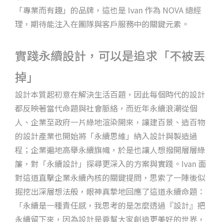
「專業而有趣」的品牌，這也是 Ivan 作為 NOVA 總經
理，期待能注入在團隊與客戶服務中的關鍵元素。
實踐永續設計，可以是追求「不被丟
掉」
設計本質起初意在解決生活百題，因此每個時代的設計
都反映著當代命題與社會脈絡，而近年永續浪潮從個
人、企業至政府一片綠地渲染開來，讓建百景、造百物
的設計產業也開始將「永續思維」納入設計與製造過
程；企業遍地高舉永續旗幟，於是也讓人想撥開層層綠
簾，對「永續設計」探尋更深入的方案與實踐。Ivan 面
對這道直擊企業永續內核的關鍵提問，思索了一陣後似
掘挖出深層想法般，眼神真摯地回應了這道永續命題：
「永續是一種責任感，我思考的是怎麼透過『設計』把
永續留下來，因為設計是要幫大家創造更美好的世界，