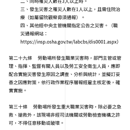
二、同時罹災人數在3人以上時。
三、發生災害之罹災人數在1人以上，且需住院治
療（如屬留院觀察毋須通報）。
四、其他經中央主管機關指定公告之災害。（
職
災通報網站：
https://insp.osha.gov.tw/labcbs/dis0001.aspx）
第二十九條 勞動場所發生職業災害時，部門主管或管
理、指揮、監督有關人員以及勞工安全衛生人員，應即
配合實施災害發生原因之調查、分析與統計，並擬訂妥
善之因應對策，依行政作業程序層報經雇主核定後，確
實實施。
第三十條 勞動場所發生重大職業災害時，除必要之急
救、搶救外，該現場非經司法機關或勞動檢查機構之許
可，不得任意移動或破壞。