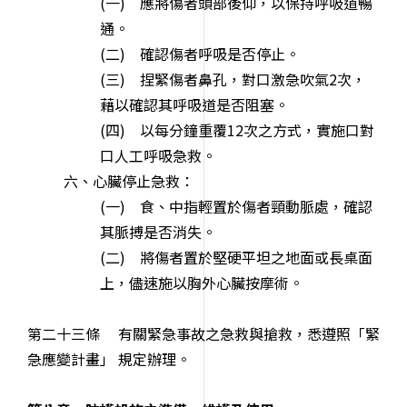
(一) 應將傷者頭部後仰，以保持呼吸道暢
通。
(二) 確認傷者呼吸是否停止。
(三) 捏緊傷者鼻孔，對口激急吹氣2次，
藉以確認其呼吸道是否阻塞。
(四) 以每分鐘重覆12次之方式，實施口對
口人工呼吸急救。
六、心臟停止急救：
(一) 食、中指輕置於傷者頸動脈處，確認
其脈搏是否消失。
(二) 將傷者置於堅硬平坦之地面或長桌面
上，儘速施以胸外心臟按摩術。
第二十三條 有關緊急事故之急救與搶救，悉遵照「緊
急應變計畫」 規定辦理。