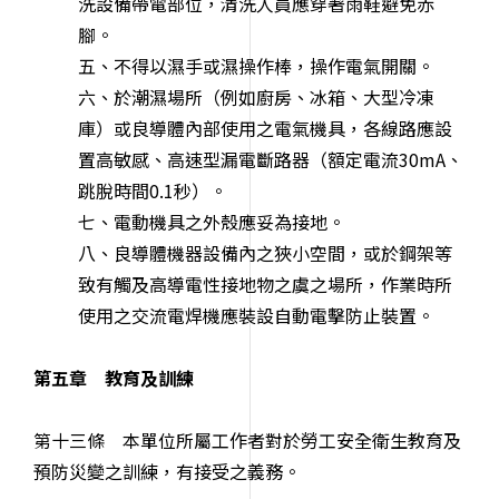
洗設備帶電部位，清洗人員應穿著雨鞋避免赤
腳。
五、不得以濕手或濕操作棒，操作電氣開關。
六、於潮濕場所（例如廚房、冰箱、大型冷凍
庫）或良導體內部使用之電氣機具，各線路應設
置高敏感、高速型漏電斷路器（額定電流30mA、
跳脫時間0.1秒）。
七、電動機具之外殼應妥為接地。
八、良導體機器設備內之狹小空間，或於鋼架等
致有觸及高導電性接地物之虞之場所，作業時所
使用之交流電焊機應裝設自動電擊防止裝置。
第五章 教育及訓練
第十三條 本單位所屬工作者對於勞工安全衛生教育及
預防災變之訓練，有接受之義務。