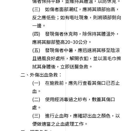
傷者保持平靜，並維持其體溫，以防
休克。
(三) 如傷者面部潮紅，應將其頭部抬高，
反之應低些；如有嘔吐現象，則將頭
部側向
一邊。
(四) 發現傷者休克時，除保持其體溫外，
應將其腳部墊高20~30公分。
(五) 發現傷者中暑，應迅速將其移至陰涼
且通風良好處所，解開衣釦，並以濕
毛巾擦
拭其身體後，立即送醫急救。
二、外傷出血急救：
(一) 在施救前，應先行查看其傷口已否止
血。
(二) 使用經消毒過之紗布，敷蓋其傷口
處。
(三) 進行止血時，應確認出血之顏色，以
便做適當之止血處理工作。