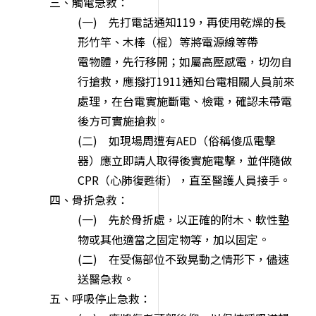
三、觸電急救：
(一) 先打電話通知119，再使用乾燥的長
形竹竿、木棒（棍）等將電源線等帶
電物體，先行移開；如屬高壓感電，切勿自
行搶救，應撥打1911通知台電相關人員前來
處理，在台電實施斷電、檢電，確認未帶電
後方可實施搶救。
(二) 如現場周遭有AED（俗稱傻瓜電擊
器）應立即請人取得後實施電擊，並伴隨
做
CPR（心肺復甦術），直至醫護人員接手。
四、骨折急救：
(一) 先於骨折處，以正確的附木、軟性墊
物或其他適當之固定物等，加以固定。
(二) 在受傷部位不致晃動之情形下，儘速
送醫急救。
五、呼吸停止急救：