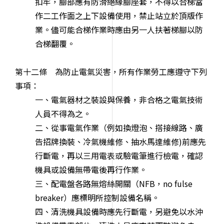
扣牢，腳部應有防滑絕緣腳座套，不得以合梯當
作二工作面之上下設備使用，禁止站立於頂版作
業。儘可能合梯作業時應由另一人扶著梯腳以防
合梯翻覆。
第十二條 為防止電氣災害，所有作業勞工應遵守下列
事項：
一、電氣器材之裝設與保養，非合格之電氣技術
人員不得為之。
二、從事電氣作業（例如換燈泡、搭接線路、廣
告招牌換裝、冷氣機維修、抽水馬達維修)前應先
行斷電，再以三用電表或驗電筆進行檢電，確認
機具或設備無帶電後再行作業。
三、配電盤各路無熔絲開關（NFB，no fulse
breaker）應標明所控制設備名稱。
四、清洗機具設備時應先行斷電，另避免以水沖