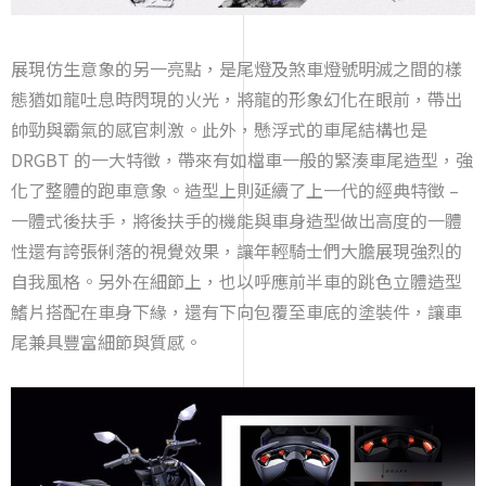
展現仿生意象的另一亮點，是尾燈及煞車燈號明滅之間的樣
態猶如龍吐息時閃現的火光，將龍的形象幻化在眼前，帶出
帥勁與霸氣的感官刺激。此外，懸浮式的車尾結構也是
DRGBT 的一大特徵，帶來有如檔車一般的緊湊車尾造型，強
化了整體的跑車意象。造型上則延續了上一代的經典特徵 –
一體式後扶手，將後扶手的機能與車身造型做出高度的一體
性還有誇張俐落的視覺效果，讓年輕騎士們大膽展現強烈的
自我風格。另外在細節上，也以呼應前半車的跳色立體造型
鰭片搭配在車身下緣，還有下向包覆至車底的塗裝件，讓車
尾兼具豐富細節與質感。