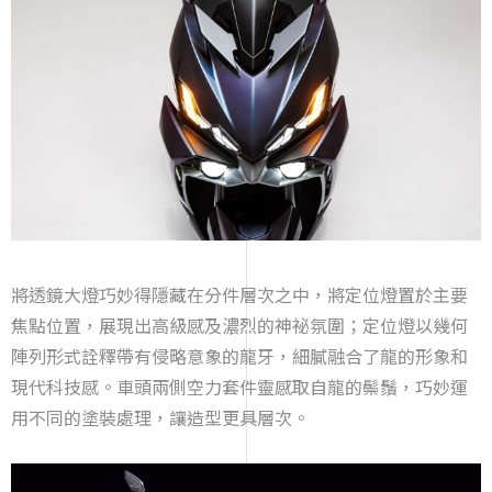
將透鏡大燈巧妙得隱藏在分件層次之中，將定位燈置於主要
焦點位置，展現出高級感及濃烈的神祕氛圍；定位燈以幾何
陣列形式詮釋帶有侵略意象的龍牙，細膩融合了龍的形象和
現代科技感。車頭兩側空力套件靈感取自龍的鬃鬚，巧妙運
用不同的塗裝處理，讓造型更具層次。