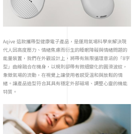
Aqive 這款攜帶型健康電子產品，是運用氣場科學來解決現
代人因高度壓力、情緒焦慮而衍生的睡眠障礙與情緒問題的
能量裝置，我們在外觀設計上，將帶有無限循環意涵的「8字
型」曲線融合在機身，以規則卻帶有微細變化的圓滑波紋，
象徵氣場的流動，在視覺上讓使用者感受溫和與放鬆的情
緒。讓產品造型符合其具有穩定外部磁場、調整心靈的機能
特質。