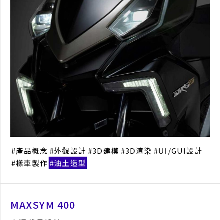
工業電子類產品設計
產品概念
外觀設計
模型樣機
報獎代辦
產品概念
外觀設計
3D建模
3D渲染
UI/GUI設計
樣車製作
油土造型
工業區地方創生形象網站
MAXSYM 400
網站視覺設計