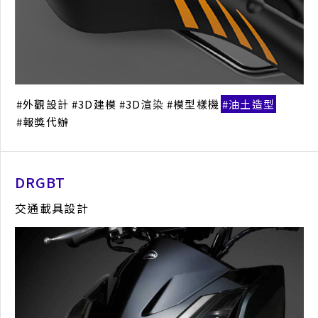
島嶼共脈茶禮盒設計
食品包裝設計
產品概念
平面設計
視覺設計
包裝設計
外觀設計
3D建模
3D渲染
模型樣機
油土造型
報獎代辦
DRGBT
交通載具設計
PE1 移動式電源