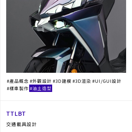
撓定氣場淨化裝置
健康電子產品設計
外觀設計
3D建模
3D渲染
報獎代辦
產品概念
外觀設計
3D建模
3D渲染
UI/GUI設計
樣車製作
油土造型
TTLBT
交通載具設計