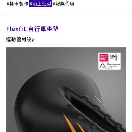
樣車製作
油土造型
報獎代辦
臺北時裝週茶點禮盒
禮盒包裝設計
Flexfit 自行車坐墊
產品概念
平面設計
視覺設計
包裝設計
運動器材設計