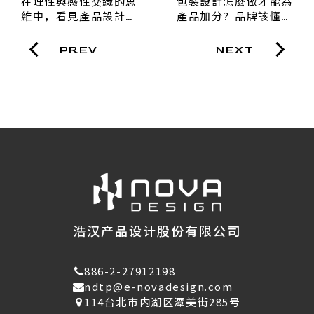
在理性與感性交織的思
包裝設計怎麼做才能為
維中，看見產品設計的
產品加分？品牌該懂的
真價值
設計合作流程與關鍵思
維
PREV
NEXT
浩汉产品设计股份有限公司
886-2-27912198
ndtp@e-novadesign.com
114台北市内湖区潭美街285号