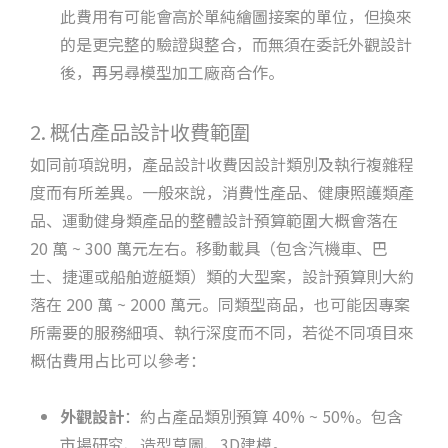
此費用有可能會高於單純繪圖接案的單位，但換來
的是更完整的驗證與整合，而無須在委託外觀設計
後，再另尋模型加工廠商合作。
2. 概估產品設計收費範圍
如同前項說明，產品設計收費因設計類別及執行複雜程
度而有所差異。一般來說，消費性產品、健康照護類產
品、運動健身類產品的整體設計預算範圍大概會落在
20 萬 ~ 300 萬元左右。移動載具（包含汽機車、巴
士、捷運或船舶遊艇類）類的大型案，設計預算則大約
落在 200 萬 ~ 2000 萬元。同類型商品，也可能因專案
所需要的服務細項、執行深度而不同，若從不同項目來
概估費用占比可以參考：
外觀設計
：約占產品類別預算 40% ~ 50%。包含
市場研究、造型草圖、3D建模。