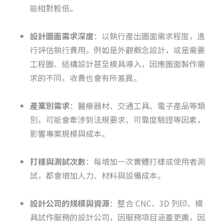
能相對較低。
設計圖面需求深度
：以執行產出圖面需求程度，進
行評估執行費用。例如是外觀概念設計，或是需要
工程圖、結構設計甚至模具導入，因應圖面製作需
求的不同，收費也會有所差異。
產業別需求
：醫療器材、交通工具、電子產品等類
別，可能會牽涉到法規要求、可靠度驗證等因素，
影響專案規模與成本。
打樣與測試次數
：每增加一次實體打樣或使用者測
試，都會增加人力、材料與設備成本。
設計公司的規模與資源
：整合 CNC、3D 列印、模
具試作服務的設計公司，因服務項目涵蓋更廣，因