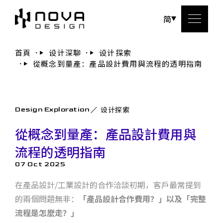
简
首頁
设计深聊
设计探索
從概念到量產：產品設計費用與流程的透明指南
关于
服務
设计探索
Design Exploration
设计
從概念到量產：產品設計費用與
流程的透明指南
设计
07 Oct 2025
联系
在產品設計/工業設計的合作洽談初期，客戶最常提到
的兩個問題無非：
「產品設計合作費用？」以及「完整
流程是怎麼走？」