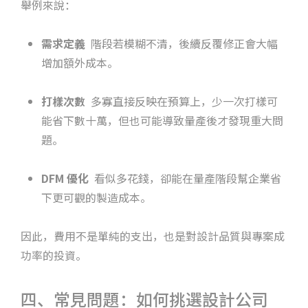
舉例來說：
需求定義
階段若模糊不清，後續反覆修正會大幅
增加額外成本。
打樣次數
多寡直接反映在預算上，少一次打樣可
能省下數十萬，但也可能導致量產後才發現重大問
題。
DFM 優化
看似多花錢，卻能在量產階段幫企業省
下更可觀的製造成本。
因此，費用不是單純的支出，也是對設計品質與專案成
功率的投資。
四、常見問題：如何挑選設計公司