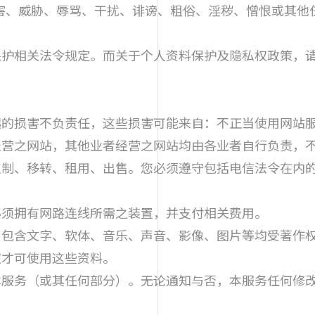
害、威胁、辱骂、干扰、诽谤、粗俗、淫秽、憎恨或其他
保护相关法令规定。而关于个人资料保护及隐私权政策，请
继起的损害不负责任，这些损害可能来自：不正当使用网站
所经营之网站，其他业者经营之网站均由各业者自行负责，
行复制、移转、租用、出售。您必须遵守包括电信法令在内
您必须拥有网路连线所需之装置，并支付相关费用。
息，包含文字、软体、音乐、声音、影像、图片等均受著作
权才可使用这些资料。
止本服务（或其任何部分）。无论通知与否，本服务任何修