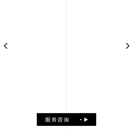
前置作业
PRE-WORK
对焦营销目标
市场分析
品牌定位
服务咨询