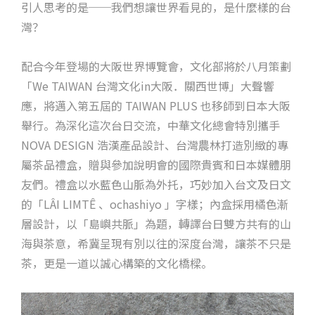
引人思考的是──我們想讓世界看見的，是什麼樣的台
灣？
配合今年登場的大阪世界博覽會，文化部將於八月策劃
「We TAIWAN 台灣文化in大阪．關西世博」大聲響
應，將邁入第五屆的 TAIWAN PLUS 也移師到日本大阪
舉行。為深化這次台日交流，中華文化總會特別攜手
NOVA DESIGN 浩漢產品設計、台灣農林打造別緻的專
屬茶品禮盒，贈與參加說明會的國際貴賓和日本媒體朋
友們。禮盒以水藍色山脈為外托，巧妙加入台文及日文
的「LÂI LIMTÊ 、ochashiyo 」字樣；內盒採用橘色漸
層設計，以「島嶼共脈」為題，轉譯台日雙方共有的山
海與茶意，希冀呈現有別以往的深度台灣，讓茶不只是
茶，更是一道以誠心構築的文化橋樑。