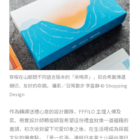
穿梭在山脈間不同語言版本的「來喝茶」，扣合希冀傳遞
親切、友好的命題。 攝影／日常散步 李盈靜 © Shopping
Design
作為轉譯送禮心意的設計團隊，FFFILO 主理人傅及
奕、視覺設計師賴俊穎皆希望這份禮盒就像一道蘊藉的
邀請，初次收到留下可愛印象之後，在生活裡成為探掘
文化的機會點，「是一片海，連結日本富士山與台灣日