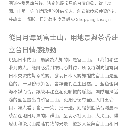
團隊在集思廣益後，決定跳脫常見的台灣印象，從「島
國、山脈」等自然環境的連結切入，創造能喚起共鳴的包
裝故事。 攝影／日常散步 李盈靜 © Shopping Design
從日月潭到富士山，用地景與茶香建
立台日情感脈動
說起日本的山，最廣為人知的即是富士山。「我們希望
收到的人，能夠感受到被用心對待，所以特別向經常與
日本交流的對象確認，發現日本人認知裡的富士山是藍
色的，一旦修改顏色，會讓他們產生困惑。」藍色也與
海不謀而合，讓故事建立起更順暢的脈絡。團隊選擇活
潑的藍色畫出白頭富士山，更細心留有登山入口五合
目，讓人看了會心一笑；另一邊，則繪製圍繞台灣農林
茶品產地日月潭的四群山，呈現水社大山、大尖山、貓
囒山和後尖山錯落有致的光景，並放大至與富士山相同