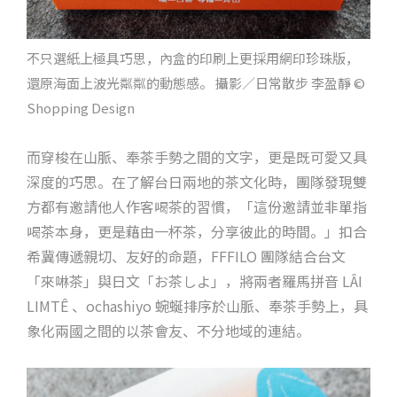
不只選紙上極具巧思，內盒的印刷上更採用網印珍珠版，
還原海面上波光粼粼的動態感。 攝影／日常散步 李盈靜 ©
Shopping Design
而穿梭在山脈、奉茶手勢之間的文字，更是既可愛又具
深度的巧思。在了解台日兩地的茶文化時，團隊發現雙
方都有邀請他人作客喝茶的習慣，「這份邀請並非單指
喝茶本身，更是藉由一杯茶，分享彼此的時間。」扣合
希冀傳遞親切、友好的命題，FFFILO 團隊結合台文
「來啉茶」與日文「お茶しよ」，將兩者羅馬拼音 LÂI
LIMTÊ 、ochashiyo 蜿蜒排序於山脈、奉茶手勢上，具
象化兩國之間的以茶會友、不分地域的連結。