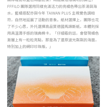
FFFILO 團隊選用同樣充滿活力的亮橘色帶出茶湯與海
水，藍橘搭配亦與今年 TAIWAN PLUS 主視覺色調相
符，自然地延展了活動的意象。紙材選擇上，團隊也花
了不少心思，外托選擇高品質德國馬諦斯紙，本體則採
用具溫潤手感的瑞典棉卡，「仔細看的話，會發現橘色
漸層上有一粒粒亮點，那是為了還原波光粼粼的海面，
特別加上的網印珍珠版。」