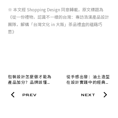
※ 本文經 Shopping Design 同意轉載，原文標題為
《從一份禮物，認識不一樣的台灣：專訪浩漢產品設計
團隊，解構「台灣文化 in 大阪」茶品禮盒的蘊藉巧
思》
包裝設計怎麼做才能為
從手感出發：油土造型
產品加分？品牌該懂的
在設計實踐中的經典價
設計合作流程與關鍵思
值
維
PREV
NEXT