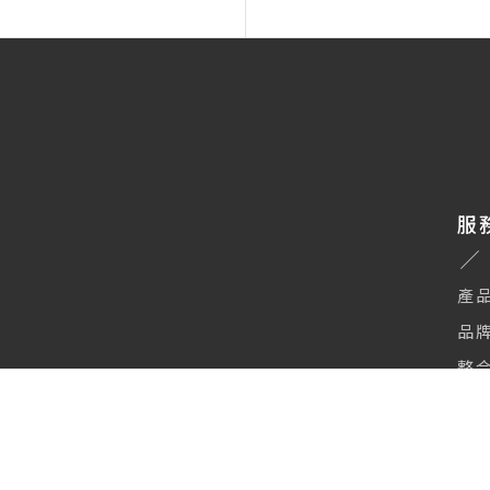
服
產品
品牌
整合
活
ie 及類似技術使網站正常運行、並提供訪客更好的網站體驗與個人化廣告服務。繼
意我們使用 Cookies 及我們的隱私權政策與使用條款。
隱私權政策
全部接受