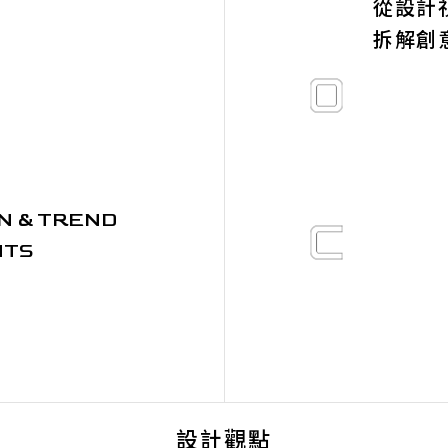
從設計
拆解創
N & TREND
HTS
設計觀點