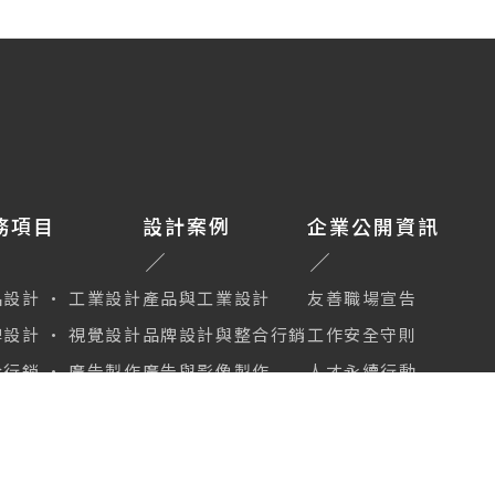
務項目
設計案例
企業公開資訊
設計 · 工業設計
產品與工業設計
友善職場宣告
設計 · 視覺設計
品牌設計與整合行銷
工作安全守則
行銷 · 廣告製作
廣告與影像製作
人才永續行動
動場地租借
加入浩漢設計
續瀏覽本網站即表示您同
隱私權政策