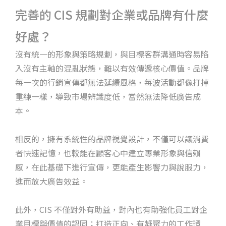
完善的 CIS 規劃對企業或品牌有什麼
好處？
沒有統一的形象與策略規劃，與目標客群溝通時容易陷
入沒有主軸的混亂狀態，難以有效傳遞核心價值。品牌
每一次的行銷宣傳都無法延續風格，每波活動都像打掉
重練一樣，導致市場辨識度低，當然無法降低廣告成
本。
相反的，擁有系統性的品牌視覺設計，不僅可以讓消費
者快速記憶，也較能在顧客心中建立專業形象與信賴
感，在此基礎下進行宣傳，更能產生影響力與說服力，
進而放大廣告效益。
此外，CIS 不僅對外有助益，對內也有助強化員工對企
業目標與價值的認同；打造正向、有凝聚力的工作環