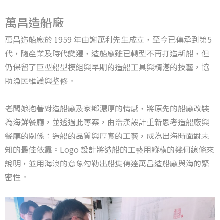
萬昌造船廠
萬昌造船廠於 1959 年由謝萬利先生成立，至今已傳承到第5
代，隨產業及時代變遷，造船廠雖已轉型不再打造新船，但
仍保留了巨型船型模組與早期的造船工具與精湛的技藝，協
助漁民維護與整修。
老闆娘抱著對造船廠及家鄉濃厚的情感，將原先的船廠改裝
為海鮮餐廳，並透過此專案，由浩漢設計重新思考造船廠與
餐廳的關係：造船的品質與厚實的工藝，成為出海時面對未
知的最佳依靠。Logo 設計將造船的工藝用縱橫的幾何線條來
說明，並用海浪的意象勾勒出船隻傳達萬昌造船廠與海的緊
密性。