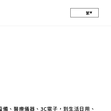
繁
關於
服務
設計
設計
聯絡
設備、醫療儀器、3C電子，到生活日用、