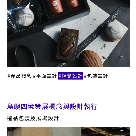
產品概念
平面設計
視覺設計
包裝設計
撓定氣場
設計
網站設計
UI設計
健康電子產品設
島嶼四境策展概念與設計執行
禮品包裝及展場設計