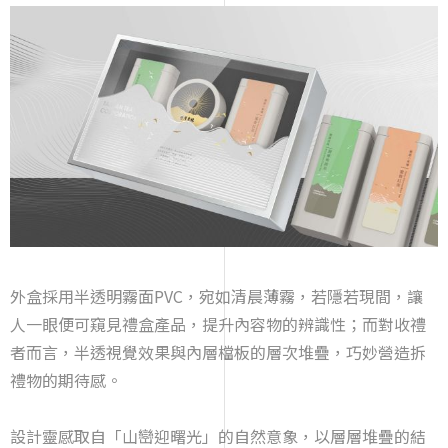
外盒採用半透明霧面PVC，宛如清晨薄霧，若隱若現間，讓
人一眼便可窺見禮盒產品，提升內容物的辨識性；而對收禮
者而言，半透視覺效果與內層檔板的層次堆疊，巧妙營造拆
禮物的期待感。
設計靈感取自「山巒迎曙光」的自然意象，以層層堆疊的結