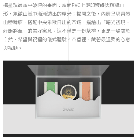
構呈現晨霧中破曉的畫面：霧面PVC上燙印稜線與解構山
形，象徵山嵐中漸漸透出的曙光；揭開之後，內層呈現具體
山巒輪廓，搭配中央象徵日出的茶罐，描繪出「曙光初現、
好韻將至」的美好寓意。這不僅是一份茶禮，更是一場關於
自然、希望與祝福的儀式體驗。茶香裡，藏著最溫柔的心意
與祝願。