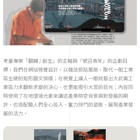
考量專案「翻轉 / 創生」的主軸與「號召青年」的企劃目
標，我們在網站視覺設計，以雜誌剪貼風格，取代一般工業
區生硬的矩形圖文排版；在視覺上讓人一眼就看出大武崙工
業區力求翻新求變的決心，也更能吸引大眾的目光；內容同
時使用了在地環境元素來講述產業時空背景與對發展的期
許，也搭配職人們全心投入、奮力拼鬥的姿態，展現產業發
展的活力。