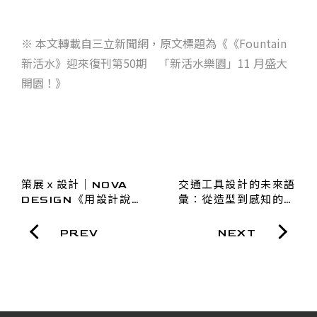
※ 本文轉載自三立新聞網，原文標題為《《Fountain
新活水》迎來復刊第50期 「新活水樂園」11 月盛大
開園！》
策展ｘ設計｜NOVA
交通工具設計的未來語
DESIGN《用設計說故
彙：從造型到感知的轉
事》微型特展，轉動百
譯
年場域魅力
PREV
NEXT