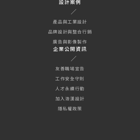
設計案例
產品與工業設計
品牌設計與整合行銷
廣告與影像製作
企業公開資訊
友善職場宣告
工作安全守則
人才永續行動
加入浩漢設計
隱私權政策
本網站使用 Cookie 及類似技術使網站正常運行、並提供訪客更好
的網站體驗與個人化廣告服務。繼續瀏覽本網站即表示您同意我們
使用 Cookies 及我們的隱私權政策與使用條款。