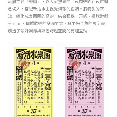
策展主題「樂園」，以大家熟悉的「夜間樂園」夜市概
念切入，搭配新活水主視覺海報的色調。將特製的茶
罐，轉化成套圈圈的標的，結合彈珠、飛鏢、投球遊戲
等 icon，傳遞歡樂的樂園氣氛，其中撈金魚的數字畫，
創造了設計團隊與讀者跨越空間的有趣互動。