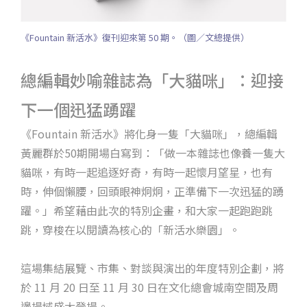
《Fountain 新活水》復刊迎來第 50 期。（圖／文總提供）
總編輯妙喻雜誌為「大貓咪」：迎接
下一個迅猛踴躍
《Fountain 新活水》將化身一隻「大貓咪」，總編輯
黃麗群於50期開場白寫到：「做一本雜誌也像養一隻大
貓咪，有時一起追逐好奇，有時一起懷月望星，也有
時，伸個懶腰，回頭眼神炯炯，正準備下一次迅猛的踴
躍。」希望藉由此次的特別企畫，和大家一起跑跑跳
跳，穿梭在以閱讀為核心的「新活水樂園」。
這場集結展覽、市集、對談與演出的年度特別企劃，將
於 11 月 20 日至 11 月 30 日在文化總會城南空間及周
邊場域盛大登場。