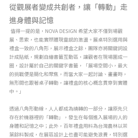
從觀展者變成共創者，讓「轉動」走
進身體與記憶
值得一提的是，NOVA DESIGN 希望大家不僅到場觀
展、思索，也能實際體現靈感的激盪。展桌特別選用與
禮盒一致的八角形，展示禮盒之餘，團隊亦將關鍵詞設
計成貼紙，規劃自繪書籤互動區，讓觀者在現場圍成一
圈，設計屬於自己的關鍵字書籤，「展場空間小，最大
的挑戰便是簡化和聚焦，而當大家一起討論、畫畫時，
無形間也跟著桌子轉動，讓禮盒的核心概念貫穿到實體
中。」
透過八角形動線，人人都成為繞轉的一部分，讓原先只
存在於機器裡的「轉動」，發生在每個進入展場的人的
身體和記憶之中；此外，百年禮盒用料為台灣農林以茶
葉餘料製成，在展區設計上也盡可能避免浪費，特別選