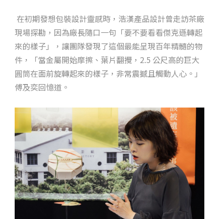
在初期發想包裝設計靈感時，浩漢產品設計曾走訪茶廠
現場探勘，因為廠長隨口一句「要不要看看傑克遜轉起
來的樣子」，讓團隊發現了這個最能呈現百年精髓的物
件，「當金屬開始摩擦、葉片翻攪，2.5 公尺高的巨大
圓筒在面前旋轉起來的樣子，非常震撼且觸動人心。」
傅及奕回憶道。