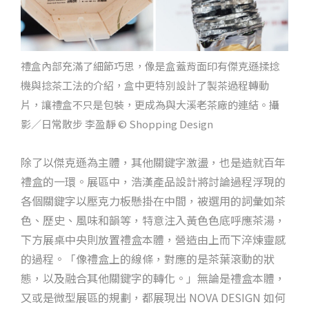
禮盒內部充滿了細節巧思，像是盒蓋背面印有傑克遜揉捻
機與捻茶工法的介紹，盒中更特別設計了製茶過程轉動
片，讓禮盒不只是包裝，更成為與大溪老茶廠的連結。攝
影／日常散步 李盈靜 © Shopping Design
除了以傑克遜為主體，其他關鍵字激盪，也是造就百年
禮盒的一環。展區中，浩漢產品設計將討論過程浮現的
各個關鍵字以壓克力板懸掛在中間，被選用的詞彙如茶
色、歷史、風味和韻等，特意注入黃色色底呼應茶湯，
下方展桌中央則放置禮盒本體，營造由上而下淬煉靈感
的過程。「像禮盒上的線條，對應的是茶葉滾動的狀
態，以及融合其他關鍵字的轉化。」無論是禮盒本體，
又或是微型展區的規劃，都展現出 NOVA DESIGN 如何