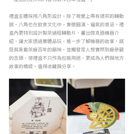
禮盒主體採用八角形設計，除了視覺上帶有揉茶的轉動
感，八角也在飲食文化中，象徵圓滿、福氣的意涵。禮
盒內更特別設計製茶過程轉動片、畫出傑克遜機器介
紹，讓大家透過實體品玩，進一步了解機器的故事，感
受其乘載茶廠百年的韻味，並觸發眾人想實際到廠參觀
的念頭，使禮盒不只作為包裝用途，更成為人們與地方
故事的橋樑，值得收藏與分享。