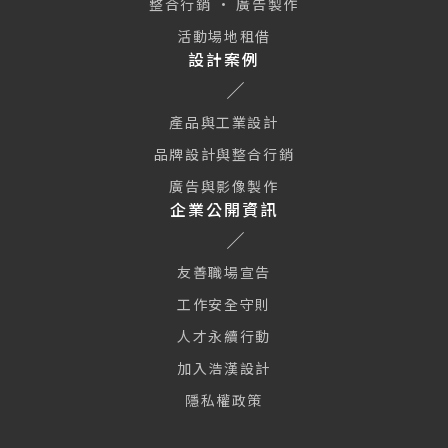
整合行銷 · 廣告製作
活動場地租借
設計案例
產品與工業設計
品牌設計與整合行銷
廣告與影像製作
企業公開資訊
友善職場宣告
工作安全守則
人才永續行動
加入浩漢設計
隱私權政策
本網站使用 Cookie 及類似技術使網站正常運行、並提供訪客更好
的網站體驗與個人化廣告服務。繼續瀏覽本網站即表示您同意我們