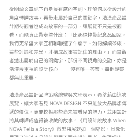
從閱讀文章記下自身最有感的字詞、理解何以從設計的
角度轉譯故事，再帶走屬於自己的關鍵字，浩漢產品設
計期待觀者也成為故事的一部分，讓展覽不只是被觀
看，而能真正帶走些什麼：「比起純粹帶紀念品回家，
我們更希望大家互相聊聊選了什麼字、如何解讀茶廠，
這些討論和差異，才構成故事被記住的理由。」而當觀
者拋出屬於自己的關鍵字，那份不同視角的交融，亦是
浩漢最重視的設計核心 ── 沒有唯一答案，每個觀察
都無比重要。
浩漢產品設計品牌策略總監吳文琦表示，希望藉由這次
展覽，讓大家看見 NOVA DESIGN 不只能放大品牌想傳
遞的價值，更能挖掘那些尚未被看見的魅力，並用設計
將其轉譯成值得被收藏的故事。《用設計說故事 When
NOVA Tells a Story》微型特展就如一個縮影，具象化