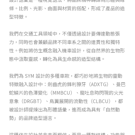
條。比例、光影、曲面與材質的搭配，形成了產品的造
型特徵。
我們在交通工具領域中，不僅透過設計要傳達動態張
力，同時也會兼顧品牌不同車系之間的連貫性和獨特
性。例如將仿生概念融入機車設計，從自然界的生物形
態中汲取靈感，轉化為具生命感的造型結構。
我們為 SYM 設計的多種車款，都巧妙地將生物的靈動
特徵融入設計中：劍齒虎的鋒利獠牙（ADXTG）、曼巴
蛇鱗片的色澤變化（MMBCU）、龍吐息時閃現的火光
意象（DRGBT）、鳥翼展開的流動性（CLBCU），都
被設計師提煉出為形體語彙，進而成為具有「自然動
勢」的品牌造型語言。
這種仿生設計並非表面模仿，而是一種對結構、功能與