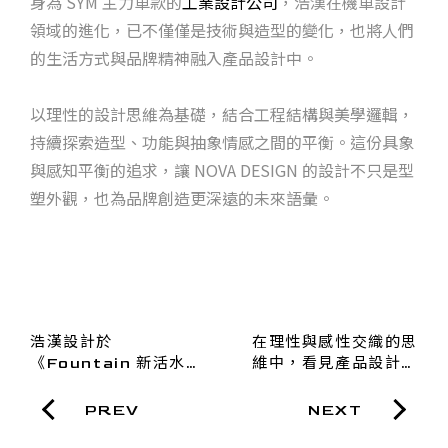
身為 SYM 主力車款的
工業設計公司
，浩漢在機車設計
領域的進化，已不僅僅是技術與造型的變化，也將人們
的生活方式與品牌精神融入產品設計中。
以理性的設計思維為基礎，結合工程結構與美學邏輯，
持續探索造型、功能與抽象情感之間的平衡。這份具象
與感知平衡的追求，讓 NOVA DESIGN 的設計不只是型
塑外觀，也為品牌創造更深遠的未來語彙。
浩漢設計於
在理性與感性交織的思
《Fountain 新活水》
維中，看見產品設計的
復刊活動—「新活水樂
真價值
園」特展亮相，展現設
PREV
NEXT
計的敘事能力與魅力