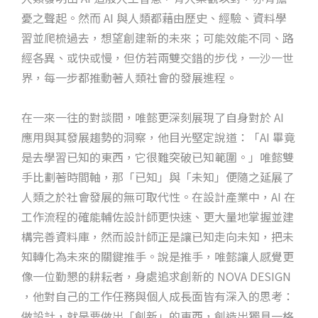
憂之聲起。然而 AI 與人類都藉由歷史、經驗、資料學
習並爬梳過去，想望創建新的未來；可能效能不同、路
經各異、或快或慢，但仿若兩雙交錯的步伐，一沙一世
界，每一步都推動著人類社會的發展進程。
在一來一往的對談間，唯懿更深刻展現了自身對於 AI
應用與其發展趨勢的洞察，他目光堅定說道：「AI 畢竟
是去學習已知的東西，它很難突破已知範圍。」唯懿雙
手比劃著時間軸，那「已知」與「未知」便隨之延展了
人類之於社會發展的無可取代性。在設計產業中，AI 在
工作流程的確能輔佐設計師更快速、更大量地掌握並建
構完善資料庫，然而設計師正是讓已知走向未知，把未
知轉化為未來的關鍵推手。說是推手，唯懿讓人感覺更
像一位勤懇的耕耘者，身處追求創新的 NOVA DESIGN
，他對自己的工作任務與個人成長面皆有深入的思考：
做設計，就是要做出「創新」的東西，創造出獨具一格