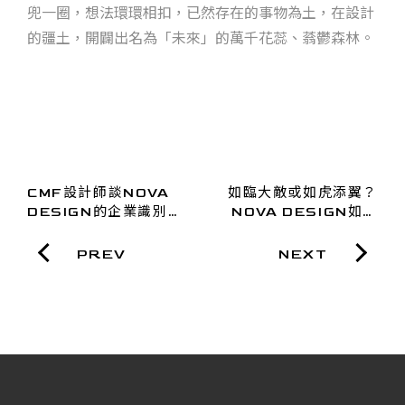
兜一圈，想法環環相扣，已然存在的事物為土，在設計
的疆土，開闢出名為「未來」的萬千花蕊、蓊鬱森林。
CMF設計師談NOVA
如臨大敵或如虎添翼？
DESIGN的企業識別設
NOVA DESIGN如何
計三心法：簡單、獨
在AI浪潮下定錨未來，
特、恆久
打造非凡航線
PREV
NEXT