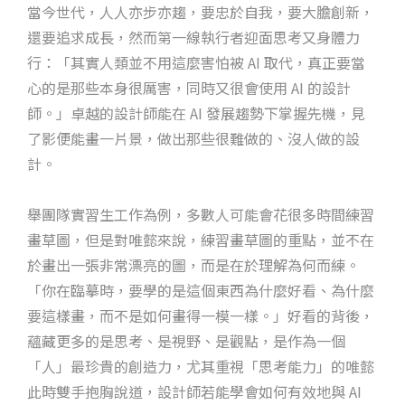
當今世代，人人亦步亦趨，要忠於自我，要大膽創新，
還要追求成長，然而第一線執行者迎面思考又身體力
行：「其實人類並不用這麼害怕被 AI 取代，真正要當
心的是那些本身很厲害，同時又很會使用 AI 的設計
師。」卓越的設計師能在 AI 發展趨勢下掌握先機，見
了影便能畫一片景，做出那些很難做的、沒人做的設
計。
舉團隊實習生工作為例，多數人可能會花很多時間練習
畫草圖，但是對唯懿來說，練習畫草圖的重點，並不在
於畫出一張非常漂亮的圖，而是在於理解為何而練。
「你在臨摹時，要學的是這個東西為什麼好看、為什麼
要這樣畫，而不是如何畫得一模一樣。」好看的背後，
蘊藏更多的是思考、是視野、是觀點，是作為一個
「人」最珍貴的創造力，尤其重視「思考能力」的唯懿
此時雙手抱胸說道，設計師若能學會如何有效地與 AI