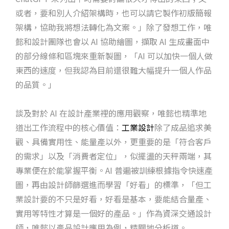
或者，要和別人介紹架構時，也可以請它製作初版簡報
架構，協助我將想法轉化為文案。」除了發想工作，唯
懿和設計團隊也會以 AI 協助繪圖，擷取 AI 生成畫面中
的部分線條和區塊來重新製圖，「AI 可以加快一個人做
東西的速度，但我認為目前還很難大幅提升一個人作品
的品質。」
談及對於 AI 在設計產業裡的應用觀察，唯懿也精準地
道出工作流程中的核心價值：
工業設計
除了成品追求美
觀、具備實用性、能量產以外，更重要的是「符合客戶
的需求」以及「消費者定位」，似擺盪的天秤兩端，其
專業便在於能掌握平衡。AI 普遍被訓練根據指令快速產
圖，再由設計師篩選進而學習「好看」的標準，「但工
業設計要的不只是好看，好看是基本，要能結合量產、
實用等特性才算是一個好的產品。」作為資深交通設計
師，唯懿以產品設計應用為例，精闢地分析道。