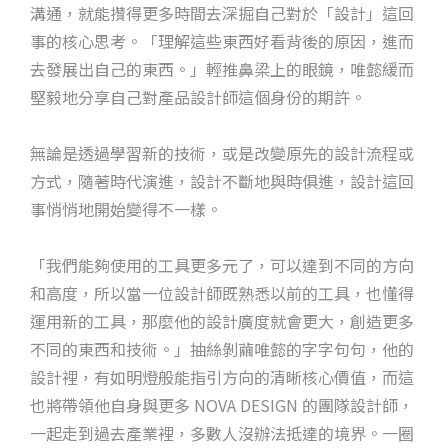
溝通，就能攢得更多時間去深掘自己對於「設計」這回
事的核心思考。「理解這些東西好看背後的原因，進而
去發展出自己的東西。」輕推鼻梁上的眼鏡，唯懿緩而
堅毅地分享自己對產品設計師這個身份的期許。
無論是透過學習新的技術，或是改變原先的設計流程或
方式，隨著時代演進，設計不斷地與時俱進，設計這回
事悄悄地開始變得不一樣。
「我們能夠使用的工具更多元了，可以達到不同的方向
和高度，所以當一位設計師既熟悉以前的工具，也懂得
運用新的工具，那麼他的設計廣度就會更大，創造更多
不同的東西和技術。」抽絲剝繭唯懿的字字句句，他的
設計裡，有如明燈般能指引方向的清晰核心價值，而這
也將帶領他自身與更多 NOVA DESIGN 的團隊設計師，
一起走到過去產業裡，多數人沒辦法抵達的境界。一圈