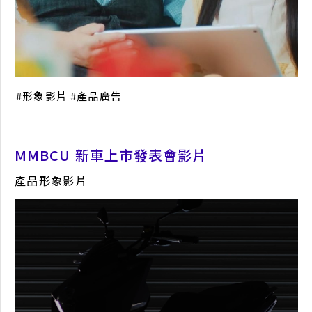
形象影片
產品廣告
MMBCU 新車上市發表會影片
產品形象影片