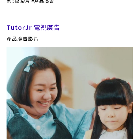
形象影片
產品廣告
TutorJr 電視廣告
產品廣告影片