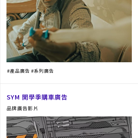
產品廣告
系列廣告
SYM 開學季購車廣告
品牌廣告影片