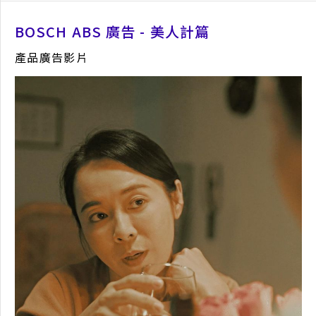
BOSCH ABS 廣告 - 美人計篇
產品廣告影片