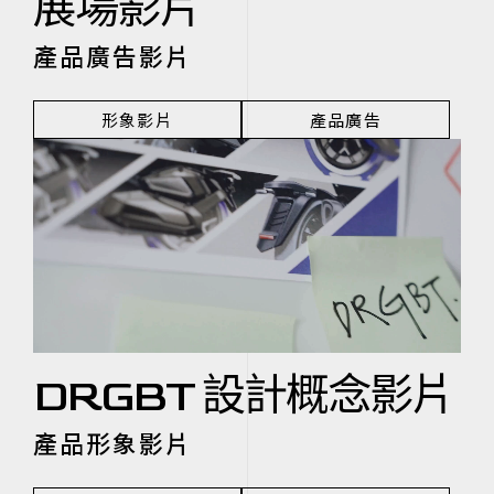
展場影片
產品廣告影片
形象影片
產品廣告
DRGBT 設計概念影片
產品形象影片