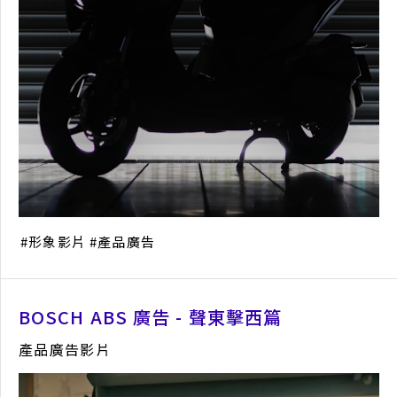
形象影片
產品廣告
BOSCH ABS 廣告 - 聲東擊西篇
產品廣告影片