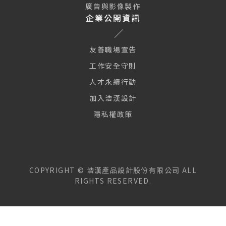
廣告與影像製作
企業公開資訊
友善職場宣告
工作安全守則
人才永續行動
加入浩漢設計
隱私權政策
COPYRIGHT ©
浩漢產品設計股份有限公司
ALL
RIGHTS RESERVED.