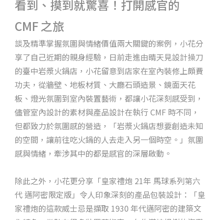
看到、摸到就驚喜！打開感官的
CMF 之旅
談及精準掌握氛圍與情緒價值兩大關鍵的案例，小花分
享了自己近期的親身經驗，日前走進由晴天見設計操刀
的臺中岩漿火鍋店，小花留意到店家在室內裝修上頗費
功夫，從牆壁、地板材質、大廳石頭造景、鏡面天花
板、燈光氛圍到室內裝置藝術，都讓小花深刻感受到，
儘管室內設計的素材與產品設計在執行 CMF 時不同，
但都致力於氛圍感的營造，「岩漿火鍋店想要創造未知
的空間，讓前往吃火鍋的人去走入另一個時空。」氛圍
感與情緒，牽涉其中的都是感官的深層啟動。
除此之外，小花更分享「皇家禮炮 21年 馬球系列第六
代 邁阿密限定版」令人印象深刻的產品包裝設計：「皇
家禮炮的這款威士忌是擷取 1930 年代邁阿密的建築文