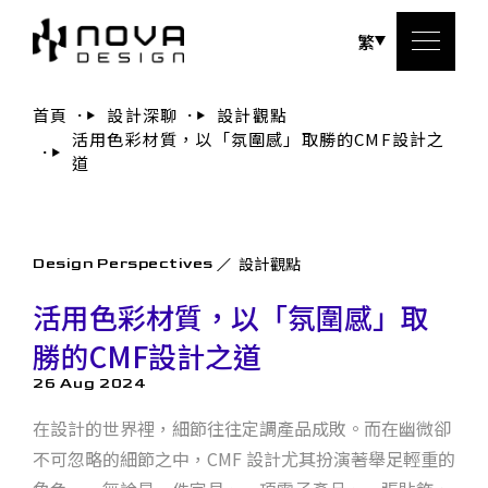
繁
首頁
設計深聊
設計觀點
活用色彩材質，以「氛圍感」取勝的CMF設計之
關於
道
服務
設計觀點
Design Perspectives
設計
活用色彩材質，以「氛圍感」取
設計
勝的CMF設計之道
26 Aug 2024
聯絡
在設計的世界裡，細節往往定調產品成敗。而在幽微卻
不可忽略的細節之中，CMF 設計尤其扮演著舉足輕重的