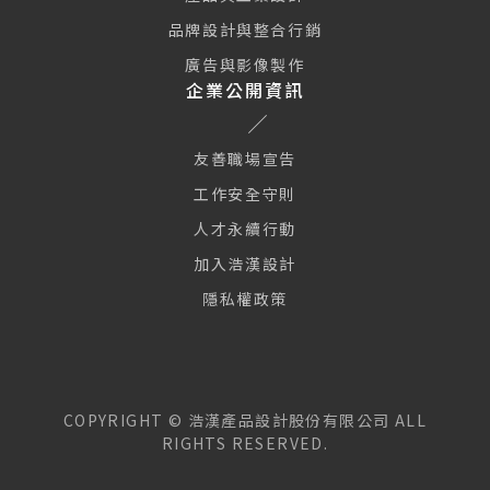
品牌設計與整合行銷
廣告與影像製作
企業公開資訊
友善職場宣告
工作安全守則
人才永續行動
加入浩漢設計
隱私權政策
COPYRIGHT ©
浩漢產品設計股份有限公司
ALL
本網站使用 Cookie 及類似技術使網站正常運行、並提供訪客更好
RIGHTS RESERVED.
的網站體驗與個人化廣告服務。繼續瀏覽本網站即表示您同意我們
使用 Cookies 及我們的隱私權政策與使用條款。