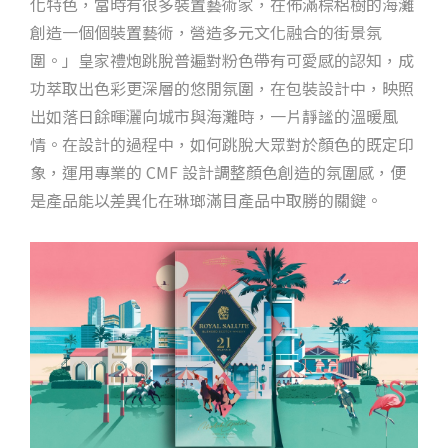
化特色，當時有很多裝置藝術家，在佈滿棕梠樹的海灘
創造一個個裝置藝術，營造多元文化融合的街景氛
圍。」皇家禮炮跳脫普遍對粉色帶有可愛感的認知，成
功萃取出色彩更深層的悠閒氛圍，在包裝設計中，映照
出如落日餘暉灑向城市與海灘時，一片靜謐的溫暖風
情。在設計的過程中，如何跳脫大眾對於顏色的既定印
象，運用專業的 CMF 設計調整顏色創造的氛圍感，便
是產品能以差異化在琳瑯滿目產品中取勝的關鍵。