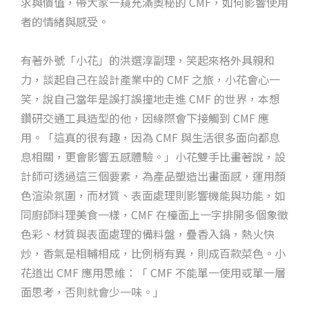
求與價值，帶大家一窺充滿奧秘的 CMF，如何影響使用
者的情緒與感受。
有著外號「小花」的洪選淳副理，笑起來格外具親和
力，談起自己在設計產業中的 CMF 之旅，小花會心一
笑，說自己當年是誤打誤撞地走進 CMF 的世界，本想
鑽研交通工具造型的他，因緣際會下接觸到 CMF 應
用。「這真的很有趣，因為 CMF 與生活很多面向都息
息相關，更會影響五感體驗。」小花雙手比畫著說，設
計師可透過這三個要素，為產品塑造出畫面感，運用顏
色渲染氛圍，而材質、表面處理則影響機能與功能，如
同廚師料理美食一樣，CMF 在檯面上一字排開多個象徵
色彩、材質與表面處理的備料盤，疊香入鍋，熱火快
炒，香氣是相輔相成，比例稍有異，則成百款菜色。小
花道出 CMF 應用思維：「 CMF 不能單一使用或單一層
面思考，否則就會少一味。」