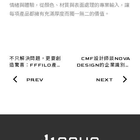
情緒與體驗，從顏色、材質與表面處理的專業輸入，讓
每項產品都擁有充滿厚度而獨一無二的價值。
不只解決問題，更要創
CMF設計師談NOVA
造驚喜：FFFILO產品
DESIGN的企業識別設
企劃談議題式設計的創
計三心法：簡單、獨
新思維
特、恆久
PREV
NEXT