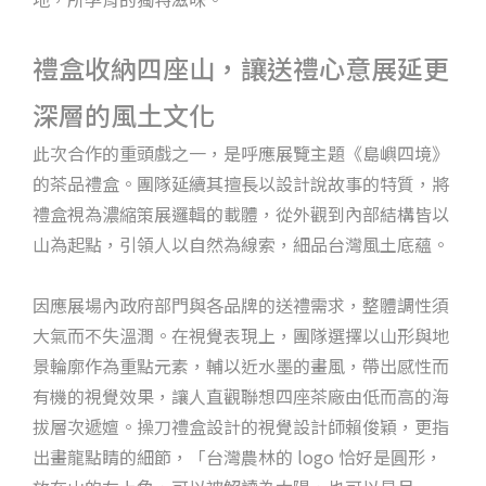
禮盒收納四座山，讓送禮心意展延更
深層的風土文化
此次合作的重頭戲之一，是呼應展覽主題《島嶼四境》
的茶品禮盒。團隊延續其擅長以設計說故事的特質，將
禮盒視為濃縮策展邏輯的載體，從外觀到內部結構皆以
山為起點，引領人以自然為線索，細品台灣風土底蘊。
因應展場內政府部門與各品牌的送禮需求，整體調性須
大氣而不失溫潤。在視覺表現上，團隊選擇以山形與地
景輪廓作為重點元素，輔以近水墨的畫風，帶出感性而
有機的視覺效果，讓人直觀聯想四座茶廠由低而高的海
拔層次遞嬗。操刀禮盒設計的視覺設計師賴俊穎，更指
出畫龍點睛的細節，「台灣農林的 logo 恰好是圓形，