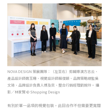
NOVA DESIGN 策展團隊：（左至右）剪輯導演方志云、
產品設計師魏玉珊、視覺設計師賴俊穎、品牌策略總監吳
文琦、品牌設計負責人傅及奕、整合行銷經理劉婉玲。 攝
影／林家賢 © Shopping Design
有別於單一品項的視覺包裝，此回合作不但需要更寬闊