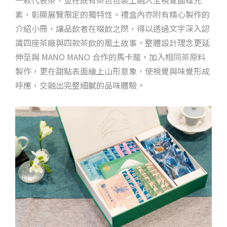
素，彰顯展覽限定的獨特性。禮盒內亦附有精心製作的
介紹小冊，讓品飲者在啜飲之際，得以透過文字深入認
識四座茶廠與四款茶飲的風土故事。整體設計理念更延
伸至與 MANO MANO 合作的馬卡龍，加入相同茶原料
製作，更在甜點表面繪上山形意象，使視覺與味覺形成
呼應，交融出完整細膩的品味體驗。