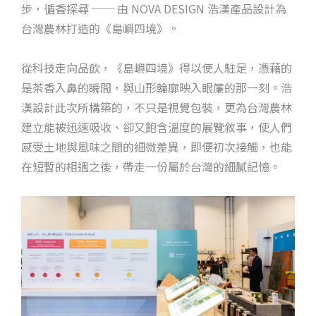
步，循香探尋 ── 由 NOVA DESIGN 浩漢產品設計為
台灣農林打造的《島嶼四境》。
從科技走向品飲，《島嶼四境》得以使人駐足，憑藉的
是茶香入鼻的瞬間，與山形輪廓映入眼簾的那一刻。浩
漢設計此次所構築的，不只是視覺包裝，更為台灣農林
建立能被迅速吸收、卻又飽含溫度的展覽敘事，使人們
感受土地與風味之間的細微差異，即便初次接觸，也能
在短暫的相遇之後，帶走一份屬於台灣的細膩記憶。