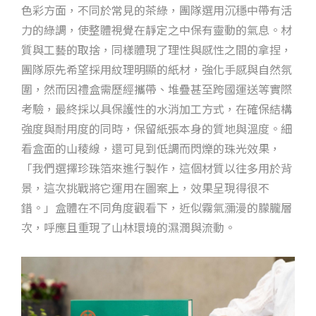
色彩方面，不同於常見的茶綠，團隊選用沉穩中帶有活
力的綠調，使整體視覺在靜定之中保有靈動的氣息。材
質與工藝的取捨，同樣體現了理性與感性之間的拿捏，
團隊原先希望採用紋理明顯的紙材，強化手感與自然氛
圍，然而因禮盒需歷經攜帶、堆疊甚至跨國運送等實際
考驗，最終採以具保護性的水消加工方式，在確保結構
強度與耐用度的同時，保留紙張本身的質地與溫度。細
看盒面的山稜線，還可見到低調而閃爍的珠光效果，
「我們選擇珍珠箔來進行製作，這個材質以往多用於背
景，這次挑戰將它運用在圖案上，效果呈現得很不
錯。」盒體在不同角度觀看下，近似霧氣瀰漫的朦朧層
次，呼應且重現了山林環境的濕潤與流動。