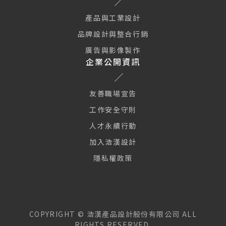
產品與工業設計
品牌設計與整合行銷
廣告與影像製作
企業公開資訊
友善職場宣告
工作安全守則
人才永續行動
加入浩漢設計
隱私權政策
本網站使用 Cookie 及類似技術使網站正常運行、並提供訪客更好
的網站體驗與個人化廣告服務。繼續瀏覽本網站即表示您同意我們
使用 Cookies 及我們的隱私權政策與使用條款。
隱私權政策
COPYRIGHT ©
浩漢產品設計股份有限公司
ALL
RIGHTS RESERVED.
全部接受