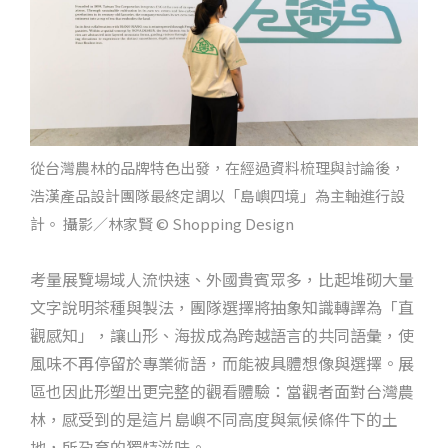
從台灣農林的品牌特色出發，在經過資料梳理與討論後，
浩漢產品設計團隊最終定調以「島嶼四境」為主軸進行設
計。 攝影／林家賢 © Shopping Design
考量展覽場域人流快速、外國貴賓眾多，比起堆砌大量
文字說明茶種與製法，團隊選擇將抽象知識轉譯為「直
觀感知」，讓山形、海拔成為跨越語言的共同語彙，使
風味不再停留於專業術語，而能被具體想像與選擇。展
區也因此形塑出更完整的觀看體驗：當觀者面對台灣農
林，感受到的是這片島嶼不同高度與氣候條件下的土
地，所孕育的獨特滋味。