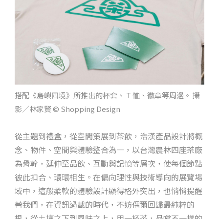
搭配《島嶼四境》所推出的杯套、 T 恤、徽章等周邊。 攝
影／林家賢 © Shopping Design
從主題到禮盒，從空間策展到茶飲，浩漢產品設計將概
念、物件、空間與體驗整合為一，以台灣農林四座茶廠
為骨幹，延伸至品飲、互動與記憶等層次，使每個節點
彼此扣合、環環相生。在偏向理性與技術導向的展覽場
域中，這般柔軟的體驗設計顯得格外突出，也悄悄提醒
著我們，在資訊過載的時代，不妨偶爾回歸最純粹的
根，從土壤之下到風味之上，用一杯茶，品嚐不一樣的