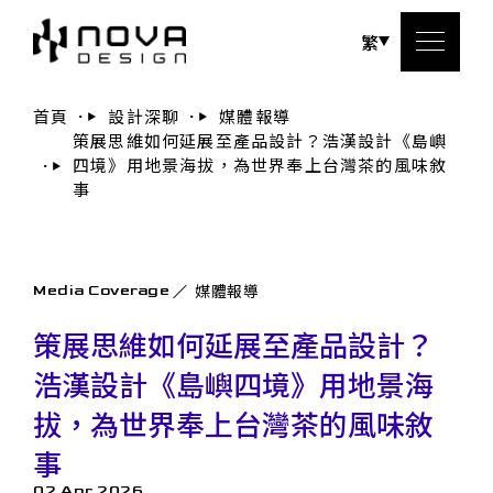
繁
首頁
設計深聊
媒體報導
策展思維如何延展至產品設計？浩漢設計《島嶼
關於
四境》用地景海拔，為世界奉上台灣茶的風味敘
事
服務
設計
媒體報導
Media Coverage
策展思維如何延展至產品設計？
設計
浩漢設計《島嶼四境》用地景海
聯絡
拔，為世界奉上台灣茶的風味敘
事
02 Apr 2026