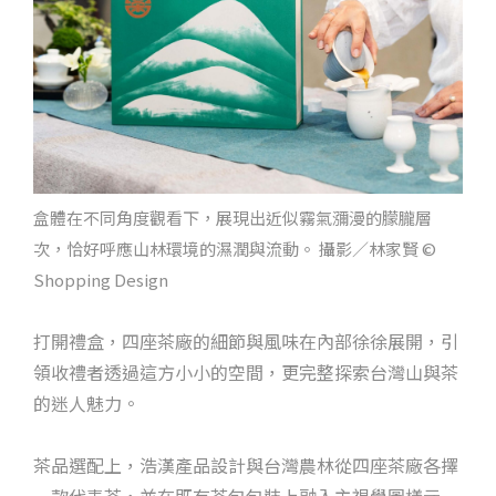
盒體在不同角度觀看下，展現出近似霧氣瀰漫的朦朧層
次，恰好呼應山林環境的濕潤與流動。 攝影／林家賢 ©
Shopping Design
打開禮盒，四座茶廠的細節與風味在內部徐徐展開，引
領收禮者透過這方小小的空間，更完整探索台灣山與茶
的迷人魅力。
茶品選配上，浩漢產品設計與台灣農林從四座茶廠各擇
一款代表茶，並在既有茶包包裝上融入主視覺圖樣元