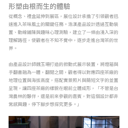
形塑由根而生的體驗
從概念、禮盒延伸到展區，展位設計承擔了引領觀者迅
速進入茶味風土的關鍵任務。浩漢產品設計透過互動裝
置、動線鋪陳與趣味心理測驗，建立了一條由淺入深的
理解路徑，使觀者在不知不覺中，逐步走進台灣茶的世
界。
由產品設計師魏玉珊打造的掀動式展示裝置，將燈箱與
手翻書融為一體，翻閱之間，觀者得以對應四座茶廠的
地理位置與海拔高度，搭配實景照片與簡短文字的並置
呈現，讓四座茶廠的樣貌在眼前立體成形，「不管是台
灣農林的夥伴，還是前來參觀的嘉賓，對這個設計都非
常感興趣，停下腳步想探究更多。」