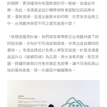
的視野，更須確保所有環節源於同一脈絡、並彼此呼
應。為此，浩漢產品設計團隊將敘事起點拉回品牌本
質，重新提煉，並提出最根本的叩問：在眾多茶品牌之
中，台灣農林與眾不同之處究竟是什麼？
「梳理各種資料後，我們將答案聚焦在台灣農林旗下的
四座茶廠，分布於不同海拔與環境，孕育出各自獨特的
風味。」浩漢品牌設計負責人傅及奕說道。於是浩漢產
品設計以《島嶼四境》為主題，將大溪老茶廠、熊空茶
園、銅鑼茶廠與日月老茶廠定為座標，讓不同海拔與山
域的風味差異，逐一在展區中鋪展開來。