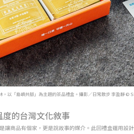
以「島嶼共脈」為主題的茶品禮盒。攝影／日常散步 李盈靜 © Shoppi
溫度的台灣文化敘事
是讓商品有個家，更是說故事的媒介。此回禮盒運用設計