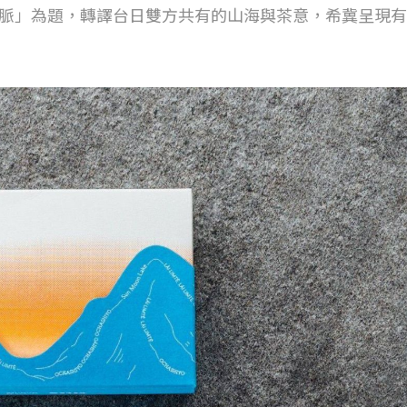
脈」為題，轉譯台日雙方共有的山海與茶意，希冀呈現有