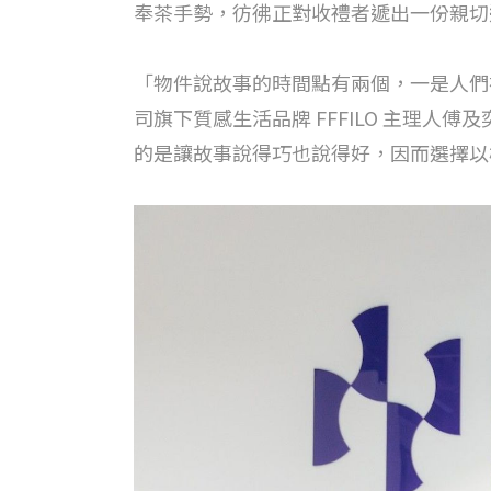
奉茶手勢，彷彿正對收禮者遞出一份親切
「物件說故事的時間點有兩個，一是人們初
司旗下質感生活品牌 FFFILO 主理
的是讓故事說得巧也說得好，因而選擇以