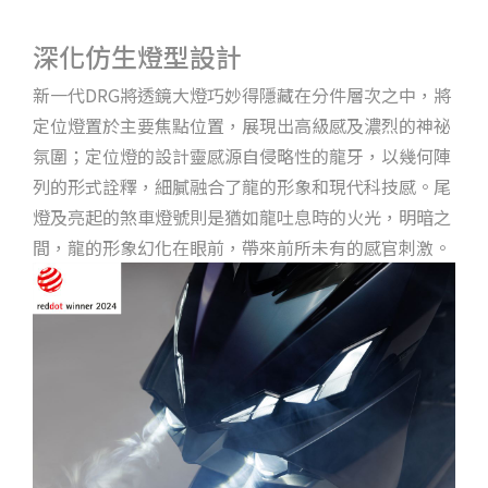
深化仿生燈型設計
新一代DRG將透鏡大燈巧妙得隱藏在分件層次之中，將
定位燈置於主要焦點位置，展現出高級感及濃烈的神祕
氛圍；定位燈的設計靈感源自侵略性的龍牙，以幾何陣
列的形式詮釋，細膩融合了龍的形象和現代科技感。尾
燈及亮起的煞車燈號則是猶如龍吐息時的火光，明暗之
間，龍的形象幻化在眼前，帶來前所未有的感官刺激。