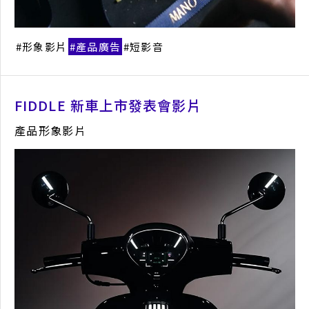
形象影片
產品廣告
短影音
FIDDLE 新車上市發表會影片
產品形象影片