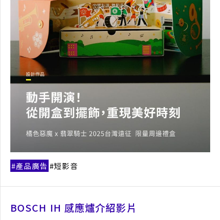
產品廣告
短影音
BOSCH IH 感應爐介紹影片