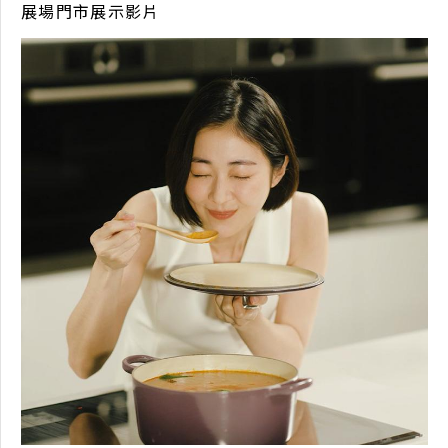
展場門市展示影片