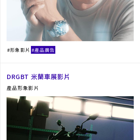
形象影片
產品廣告
DRGBT 米蘭車展影片
產品形象影片