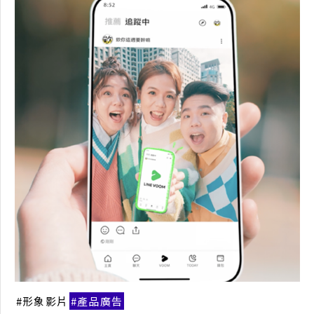
形象影片
產品廣告