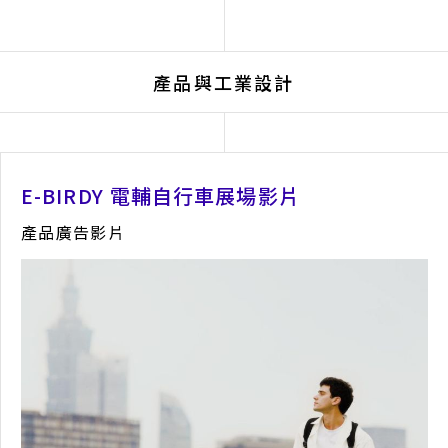
產品與工業設計
E-BIRDY 電輔自行車展場影片
產品廣告影片
E-BIRDY 電輔自行車