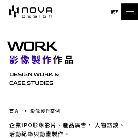
繁
WORK
影像製作
作品
DESIGN WORK &
CASE STUDIES
首頁
影像製作案例
企業IPO形象影片、產品廣告， 人物訪談、
活動紀錄與動畫製作。